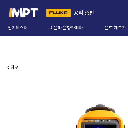
공식 총판
전기테스터
초음파 음향카메라
온도 계측기
< 뒤로