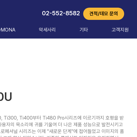
02-552-8582
견적/데모 문의
OMONA
악세사리
기타
고객지원
0U
, Ti300, Ti400부터 Ti480 Pro시리즈에 이르기까지 호평을 받
사용자의 목소리에 귀를 기울여 더 나은 제품 성능으로 발전시키고 
프로페셔널 시리즈는 이제 "새로운 단계"에 접어들었고 이미지의 품