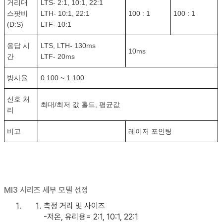
거리대
LTS- 2:1, 10:1, 22:1
스팟비
LTH- 10:1, 22:1
100 : 1
100 : 1
(D:S)
LTF- 10:1
응답 시
LTS, LTH- 130ms
10ms
간
LTF- 20ms
방사율
0.100 ~ 1.100
신호 처
최대/최저 값 홀드, 평균값
리
비고
레이저 포인팅
MI3 시리즈 세부 모델 선정
측정 거리 및 사이즈
-저온, 유리용= 2:1, 10:1, 22:1