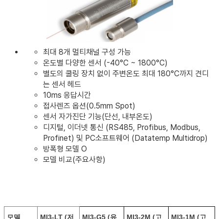
최대 8개 멀티채널 구성 가능
온도별 다양한 센서 (-40°C ~ 1800°C)
별도의 쿨링 장치 없이 주변온도 최대 180°C까지 견디
는 센서 헤드
10ms 응답시간
접사렌즈 옵션(0.5mm Spot)
센서 자가진단 기능(단선, 내부온도)
디지털, 이더넷 통신 (RS485, Profibus, Modbus,
Profinet) 및 PC소프트웨어 (Datatemp Multidrop)
방폭형 모델 O
모델 비교(주요사항)
모델
MI3-LT (저
MI3-G5 (유
MI3-2M (고
MI3-1M
(고