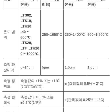
온용)
리용)
온용)
온용)
LTS02,
LTS10,
LTH10
온도 범
-40 ~
250~1650°C
250~1400°C
500~1,800°C
위
600°C
LTS20,
LTF, LTH20
0 ~ 1000°C
측정 파
8~14μm
5μm
1.6μm
1.0μm
장대역
측정 정
측정값의 ±1% 또는 ±1°C
± (측정값의 0.5% + 2°C)
확도
(@23°C±5°C)
측정 반
측정값의 ±0.5% 또는
±(판독값의 0.25% + 1°C)
복성
±0.5°C(1°F)*