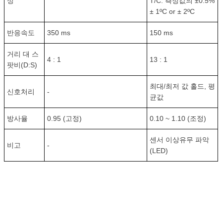
성
T/C: 측정값의 ±0.5%
± 1ºC or ± 2ºC
반응속도
350 ms
150 ms
거리 대 스
4 : 1
13 : 1
팟비(D:S)
최대/최저 값 홀드, 평
신호처리
-
균값
방사율
0.95 (고정)
0.10 ~ 1.10 (조정)
센서 이상유무 파악
비고
-
(LED)