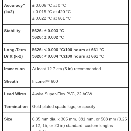
Accuracy
†
± 0.006 °C at 0 °C
(k=2)
± 0.015 °C at 420 °C
± 0.022 °C at 661 °C
Stability
5626:
± 0.003 °C
5628:
± 0.002 °C
Long-Term
5626:
< 0.006 °C/100 hours at 661 °C
Drift (k-2)
5628:
< 0.004 °C/100 hours at 661 °C
Immersion
At least 12.7 cm (5 in) recommended
Sheath
Inconel™ 600
Lead Wires
4-wire Super-Flex PVC, 22 AGW
Termination
Gold-plated spade lugs, or specify
Size
6.35 mm dia. x 305 mm, 381 mm, or 508 mm (0.25
x 12, 15, or 20 in) standard, custom lengths