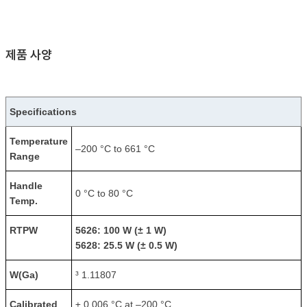
제품 사양
Specifications
Temperature
–200 °C to 661 °C
Range
Handle
0 °C to 80 °C
Temp.
R
TPW
5626:
100 W (± 1 W)
5628:
25.5 W (± 0.5 W)
W(Ga)
³ 1.11807
Calibrated
± 0.006 °C at –200 °C