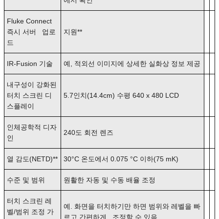
에서 확인
Fluke Connect
즉시 서버 업로
지원**
드
IR-Fusion 기술
예, 적외선 이미지에 상세한 실화상 정보 제공
내구성이 강화된
터치 스크린 디
5.7인치(14.4cm) 수평 640 x 480 LCD
스플레이
인체공학적 디자
240도 회전 렌즈
인
열 감도(NETD)**
30°C 온도에서 0.075 °C 이하(75 mK)
수준 및 범위
원활한 자동 및 수동 배율 조정
터치 스크린 레
예. 화면을 터치하기만 하면 범위와 레벨을 빠
벨/범위 조정 가
르고 간편하게 조정할 수 있음