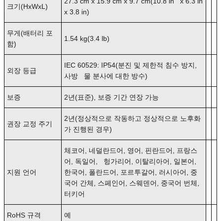
27.3 cm x 15.9 cm x 9.7 cm(10.8 in x 6.3 in
크기(HxWxL)
x 3.8 in)
무게(배터리 포
1.54 kg(3.4 lb)
함)
IEC 60529: IP54(분진 및 제한적 침수 방지,
외장 등급
사방 물 분사에 대한 방수)
보증
2년(표준), 보증 기간 연장 가능
2년(정상적으로 작동하고 정상적으로 노후화
권장 교정 주기
가 진행된 경우)
체코어, 네덜란드어, 영어, 핀란드어, 프랑스
어, 독일어, 헝가리어, 이탈리아어, 일본어,
지원 언어
한국어, 폴란드어, 포르투갈어, 러시아어, 중
국어 간체, 스페인어, 스웨덴어, 중국어 번체,
터키어
RoHS 규격
예