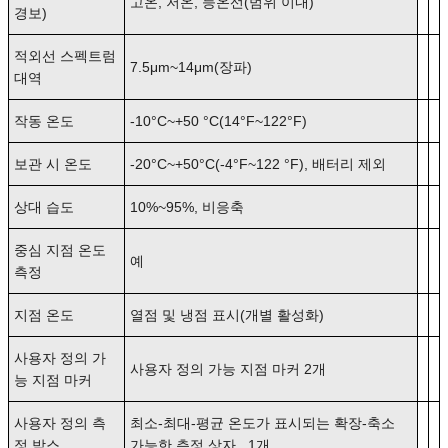
고온, 저온, 등온선(범위 이내)
경보)
적외선 스펙트럼
7.5μm~14μm(장파)
대역
작동 온도
-10°C~+50 °C(14°F~122°F)
보관 시 온도
-20°C~+50°C(-4°F~122 °F), 배터리 제외
상대 습도
10%~95%, 비응축
중심 지점 온도
예
측정
지점 온도
열점 및 냉점 표시(개별 활성화)
사용자 정의 가
사용자 정의 가능 지점 마커 2개
능 지점 마커
사용자 정의 측
최소-최대-평균 온도가 표시되는 확장-축소
정 박스
가능한 측정 상자 1개