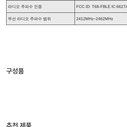
라디오 주파수 인증
FCC ID: T68-FBLE IC:6627
무선 라디오 주파수 범위
2412MHz~2462MHz
구성품
추천 제품