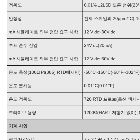
정확도
0.01% ±2LSD 모든 범위(23
안정성
전체 스케일의 20ppm/°C(-10°
mA 시뮬레이트 외부 전압 요구 사항
12 V dc~30V dc
루프 준수 전압
24V dc(20mA)
mA 시뮬레이트 외부 전압 요구 사항
12 V dc~30V dc
온도 측정(100Ω Pt(385) RTD에서만)
-50°C~150°C(-58°F~302°F)
온도 분해능
0.01°C(0.01°F)
온도 정확도
720 RTD 프로브(옵션 액세서리)
드라이브 용량
1200Ω(HART 저항기 없이),
기계 사양
크기(HxWxL)
7 x 27.94 x 17.27 cm(2.75 