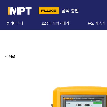
공식 총판
전기테스터
초음파 음향카메라
온도 계측기
< 뒤로