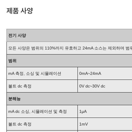
제품 사양
전기 사양
모든 사양은 범위의 110%까지 유효하고 24mA 소스는 제외하며 
범위
mA 측정, 소싱 및 시뮬레이션
0mA~24mA
볼트 dc 측정
0V dc~30V dc
분해능
mA dc 소싱, 시뮬레이션 및 측정
1μA
볼트 dc 측정
1mV