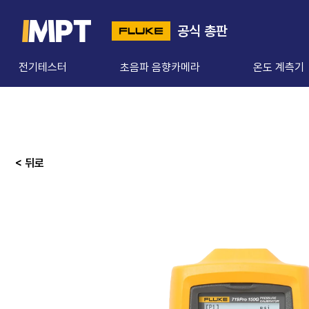
공식 총판
전기테스터
초음파 음향카메라
온도 계측기
< 뒤로