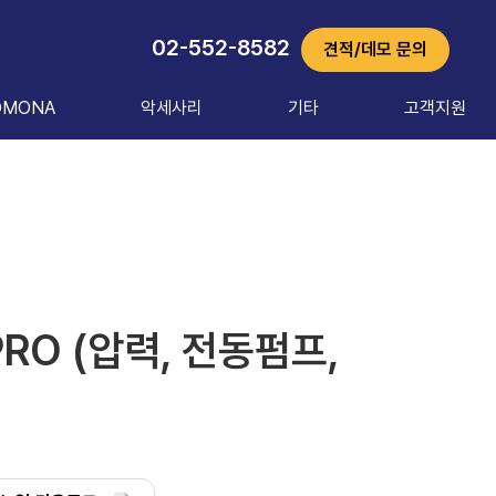
02-552-8582
견적/데모 문의
OMONA
악세사리
기타
고객지원
 PRO (압력, 전동펌프,