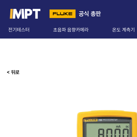
공식 총판
전기테스터
초음파 음향카메라
온도 계측기
< 뒤로