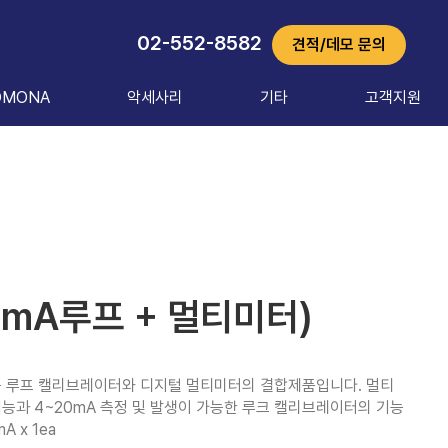
02-552-8582
견적/데모 문의
OMONA
악세사리
기타
고객지원
 (mA루프 + 멀티미터)
터는 루프 캘리브레이터와 디지털 멀티미터의 결합제품입니다. 멀티
능과 4~20mA 측정 및 발생이 가능한 루크 캘리브레이터의 기능
A x 1ea