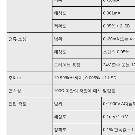
범위
0~30mA
해상도
0.001mA
정확도
0.05% + 2 lSD
전류 소싱
범위
0~20mA 또는 4~
해상도
스팬의 0.05%
드라이브 용량
24V 준수 또는 12
주파수
19.999kHz까지, 0.005% + 1 LSD
연속성
100Ω 미만의 저항에 대해 알림음
전압 측정
범위
0~1000V AC(실
해상도
0.1mV~1.0 V
정확도
0.1% 판독값 + 1